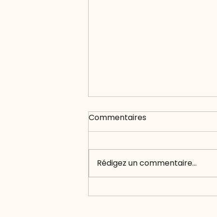
Commentaires
Rédigez un commentaire...
Des microplastiques
jusque dans les