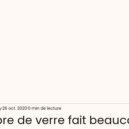
Accueil
tour du monde : solitaire et sans escale
Boutique
y
26 oct. 2020
0 min de lecture
ibre de verre fait beau